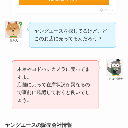
ポチップ
ヤングエースを探してるけど、ど
このお店に売ってるんだろう？
シャチハタはどこに売ってる？100均やロフトで買
悩み犬
える！
本屋やヨドバシカメラに売ってま
すよ。
フクロウ博士
店舗によって在庫状況が異なるの
で事前に確認しておくと良いでし
ょう。
あずきバーこしあんはどこで売ってる？コンビニ
ヤングエースの販売会社情報