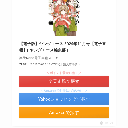
食紅はどこで買える？ダイソーやセリアなどの100
あずきバーこしあんはどこで売ってる？コンビニ
均で売ってる？
未来のレモンサワーはどこに売ってる？販売店は
には売ってない？
コンビニやスーパー！
【電子版】ヤングエース 2024年11月号【電子書
籍】[ ヤングエース編集部 ]
楽天Kobo電子書籍ストア
¥690
（2025/09/26 12:07時点 | 楽天市場調べ）
＼ポイント最大11倍！／
楽天市場で探す
インソールはどこに売ってる？100均やドラッグス
冷凍ペットボトルはどこに売ってる？ドンキやセ
＼Amazonでお得にお買い物！／
トアで買える！
背脂はどこに売ってる？業務スーパーやイオンで
ブンなどのコンビニで買える！
Yahooショッピングで探す
買える？
Amazonで探す
ポチップ