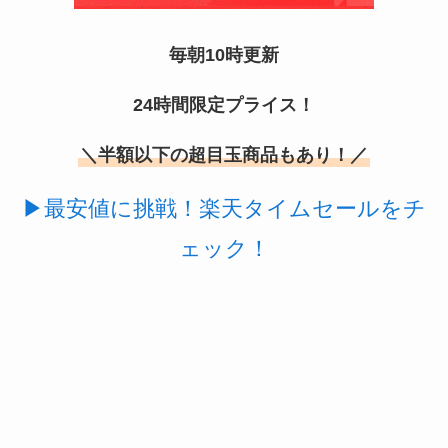
マウンテンデューはどこに売ってる？自販機やコ
毎朝10時更新
ストコで買える！
24時間限定プライス！
＼半額以下の超目玉商品もあり！／
▶最安値に挑戦！楽天タイムセールをチ
ェック！
ガツンと杏仁豆腐はどこに売ってる？販売終了で
再販はある？