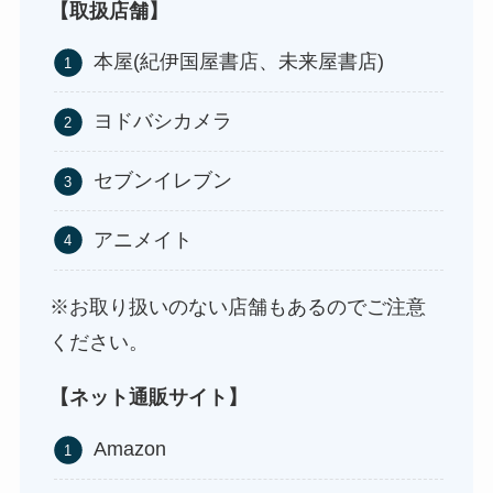
ストレッチポールはどこで買える？取扱店は100均
【取扱店舗】
やニトリ？
本屋(紀伊国屋書店、未来屋書店)
ヨドバシカメラ
セブンイレブン
アニメイト
※お取り扱いのない店舗もあるのでご注意
アサイーの冷凍はどこに売ってる？コストコや業
ください。
務スーパーで買える！
【ネット通販サイト】
Amazon