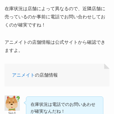
在庫状況は店舗によって異なるので、近隣店舗に
あずきバーこしあんはどこで売ってる？コンビニ
売っているのか事前に電話でお問い合わせしてお
ストレッチポールはどこで買える？取扱店は100均
には売ってない？
くのが確実ですね！
やニトリ？
アニメイトの店舗情報は公式サイトから確認でき
ますよ。
アニメイト
の店舗情報
冷凍ペットボトルはどこに売ってる？ドンキやセ
アサイーの冷凍はどこに売ってる？コストコや業
ブンなどのコンビニで買える！
務スーパーで買える！
在庫状況は電話でのお問いあわせ
が確実なんだね！
悩み犬