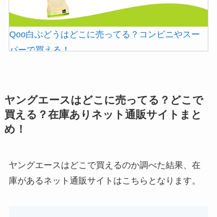
Qoo白ぶどうはどこに売ってる？コンビニやスー
パーで買える！
マウンテンデューはどこに売ってる？自販機やコ
忍者めし鉄の鎧はどこに売ってる？セブン・ロー
ストコで買える！
ソンなどのコンビニで買える！
ヤングエースはどこに売ってる？どこで
買える？在庫ありネット通販サイトまと
め！
ヤングエースはどこで買えるのか調べた結果、在
ストレッチポールはどこで買える？取扱店は100均
庫があるネット通販サイトはこちらとなります。
やニトリ？
ガツンと杏仁豆腐はどこに売ってる？販売終了で
和紙はどこに売ってる？ダイソーやLoftで買える！
再販はある？