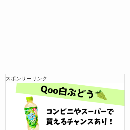
インソールはどこに売ってる？100均やドラッグス
店！
トアで買える！
スポンサーリンク
スーツケースカバーはどこに売ってる？100均（ダ
LANケーブルはどこで買える？ドンキや100均に売
イソー）やドンキで買える！
ってる！