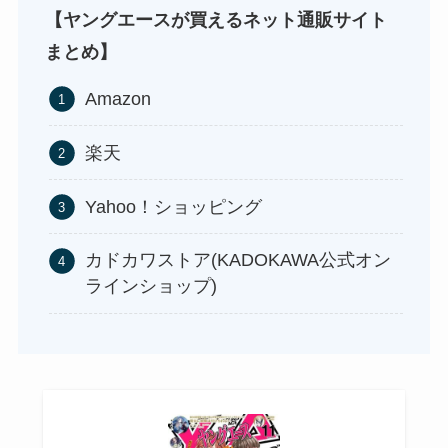
【ヤングエースが買えるネット通販サイト
まとめ】
Amazon
楽天
アサイーの冷凍はどこに売ってる？コストコや業
シャチハタはどこに売ってる？100均やロフトで買
Yahoo！ショッピング
務スーパーで買える！
使い捨ておしぼりはどこで買える？販売店は100均
える！
（ダイソー、セリア）！
カドカワストア(KADOKAWA公式オン
ラインショップ)