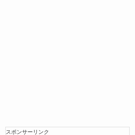
忍者めし鉄の鎧はどこに売ってる？セブン・ロー
ソンなどのコンビニで買える！
和紙はどこに売ってる？ダイソーやLoftで買える！
スポンサーリンク