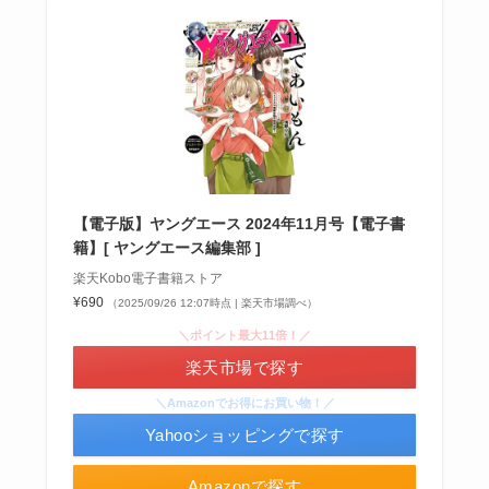
忍者めし鉄の鎧はどこに売ってる？セブン・ロー
ソンなどのコンビニで買える！
【電子版】ヤングエース 2024年11月号【電子書
籍】[ ヤングエース編集部 ]
楽天Kobo電子書籍ストア
¥690
（2025/09/26 12:07時点 | 楽天市場調べ）
＼ポイント最大11倍！／
楽天市場で探す
和紙はどこに売ってる？ダイソーやLoftで買える！
＼Amazonでお得にお買い物！／
Yahooショッピングで探す
Amazonで探す