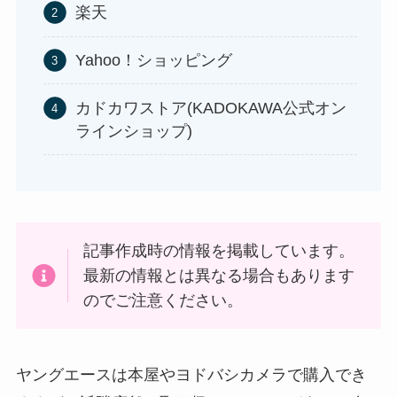
楽天
Yahoo！ショッピング
食紅はどこで買える？ダイソーやセリアなどの100
カドカワストア(KADOKAWA公式オン
ラインショップ)
均で売ってる？
記事作成時の情報を掲載しています。
最新の情報とは異なる場合もあります
のでご注意ください。
インソールはどこに売ってる？100均やドラッグス
ヤングエースは本屋やヨドバシカメラで購入でき
トアで買える！