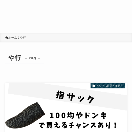
ホーム
や行
や行
– tag –
ビジネス用品・文房具