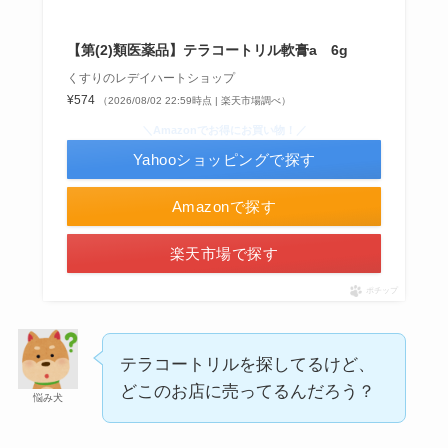
【第(2)類医薬品】テラコートリル軟膏a 6g
くすりのレデイハートショップ
¥574
（2026/08/02 22:59時点 | 楽天市場調べ）
＼Amazonでお得にお買い物！／
Yahooショッピングで探す
シャチハタはどこに売ってる？100均やロフトで買
える！
Amazonで探す
楽天市場で探す
ポチップ
テラコートリルを探してるけど、
どこのお店に売ってるんだろう？
悩み犬