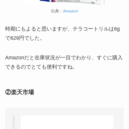
出典：
Amazon
スーツケースカバーはどこに売ってる？100均（ダ
時期にもよると思いますが、テラコートリルは6g
イソー）やドンキで買える！
で629円でした。
Amazonだと在庫状況が一目でわかり、すぐに購入
食紅はどこで買える？ダイソーやセリアなどの100
できるのでとても便利ですね。
均で売ってる？
②楽天市場
マウンテンデューはどこに売ってる？自販機やコ
ストコで買える！