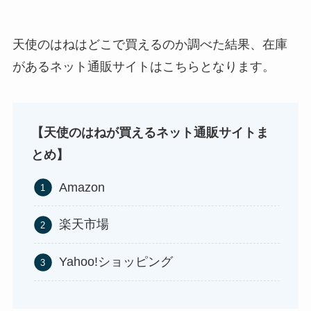
あずきバーこしあんはどこで売ってる？コンビニ
使い捨ておしぼりはどこで買える？販売店は100均
天使のはねはどこで買えるのか調べた結果、在庫
ストレッチポールはどこで買える？取扱店は100均
には売ってない？
（ダイソー、セリア）！
があるネット通販サイトはこちらとなります。
やニトリ？
【天使のはねが買えるネット通販サイトま
とめ】
Amazon
楽天市場
冷凍ペットボトルはどこに売ってる？ドンキやセ
未来のレモンサワーはどこに売ってる？販売店は
アサイーの冷凍はどこに売ってる？コストコや業
ブンなどのコンビニで買える！
コンビニやスーパー！
Yahoo!ショッピング
務スーパーで買える！