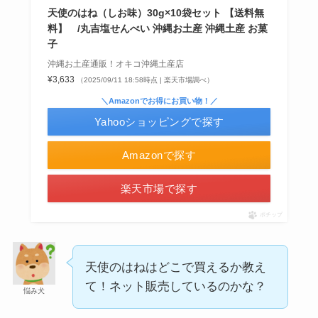
天使のはね（しお味）30g×10袋セット 【送料無
料】 /丸吉塩せんべい 沖縄お土産 沖縄土産 お菓
子
沖縄お土産通販！オキコ沖縄土産店
¥3,633
（2025/09/11 18:58時点 | 楽天市場調べ）
＼Amazonでお得にお買い物！／
シャチハタはどこに売ってる？100均やロフトで買
Yahooショッピングで探す
える！
Amazonで探す
楽天市場で探す
ポチップ
天使のはねはどこで買えるか教え
て！ネット販売しているのかな？
悩み犬