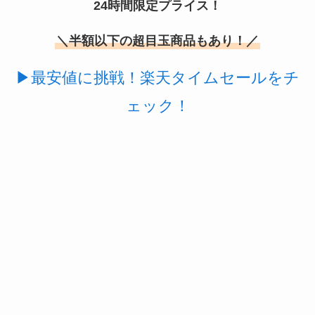
24時間限定プライス！
＼半額以下の超目玉商品もあり！／
▶最安値に挑戦！楽天タイムセールをチ
ェック！
使い捨ておしぼりはどこで買える？販売店は100均
（ダイソー、セリア）！
未来のレモンサワーはどこに売ってる？販売店は