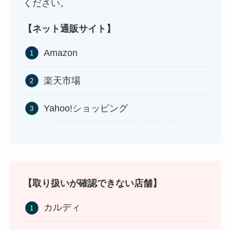
ください。
【ネット通販サイト】
Amazon
食紅はどこで買える？ダイソーやセリアなどの100
楽天市場
均で売ってる？
Yahoo!ショッピング
【取り扱いが確認できない店舗】
カルディ
インソールはどこに売ってる？100均やドラッグス