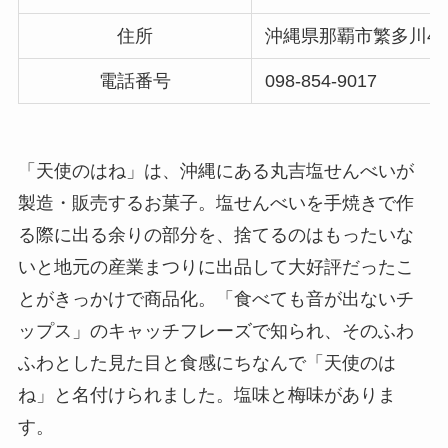
住所
沖縄県那覇市繁多川4-1
電話番号
098-854-9017
マックカードはどこで買える？Amazonや金券ショ
ップに売ってる！
「天使のはね」は、沖縄にある丸吉塩せんべいが
製造・販売するお菓子。塩せんべいを手焼きで作
る際に出る余りの部分を、捨てるのはもったいな
いと地元の産業まつりに出品して大好評だったこ
とがきっかけで商品化。「食べても音が出ないチ
ップス」のキャッチフレーズで知られ、そのふわ
ふわとした見た目と食感にちなんで「天使のは
五家宝はどこで買える？取扱店はスーパーや百貨
ね」と名付けられました。塩味と梅味がありま
店！
す。