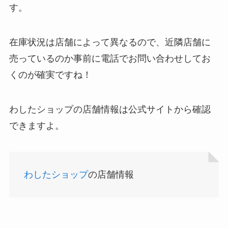
す。
シャチハタはどこに売ってる？100均やロフトで買
在庫状況は店舗によって異なるので、近隣店舗に
ストレッチポールはどこで買える？取扱店は100均
える！
売っているのか事前に電話でお問い合わせしてお
やニトリ？
くのが確実ですね！
わしたショップの店舗情報は公式サイトから確認
できますよ。
わしたショップ
の店舗情報
あずきバーこしあんはどこで売ってる？コンビニ
アサイーの冷凍はどこに売ってる？コストコや業
には売ってない？
務スーパーで買える！