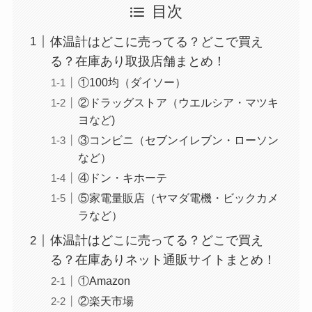
目次
体温計はどこに売ってる？どこで買え
る？在庫あり取扱店舗まとめ！
①100均（ダイソー）
使い捨ておしぼりはどこで買える？販売店は100均
②ドラッグストア（ウエルシア・マツキ
（ダイソー、セリア）！
ヨなど)
③コンビニ（セブンイレブン・ローソン
など）
④ドン・キホーテ
⑤家電量販店（ヤマダ電機・ビックカメ
ラなど）
体温計はどこに売ってる？どこで買え
る？在庫ありネット通販サイトまとめ！
①Amazon
未来のレモンサワーはどこに売ってる？販売店は
②楽天市場
コンビニやスーパー！