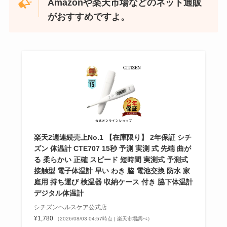
Amazonや楽天市場などのネット通販
がおすすめですよ。
忍者めし鉄の鎧はどこに売ってる？セブン・ロー
ソンなどのコンビニで買える！
楽天2週連続売上No.1 【在庫限り】 2年保証 シチ
ズン 体温計 CTE707 15秒 予測 実測 式 先端 曲が
る 柔らかい 正確 スピード 短時間 実測式 予測式
接触型 電子体温計 早い わき 脇 電池交換 防水 家
和紙はどこに売ってる？ダイソーやLoftで買える！
庭用 持ち運び 検温器 収納ケース 付き 脇下体温計
デジタル体温計
シチズンヘルスケア公式店
¥1,780
（2026/08/03 04:57時点 | 楽天市場調べ）