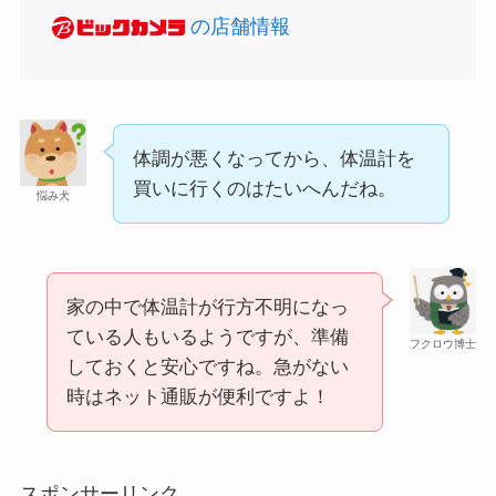
の店舗情報
LANケーブルはどこで買える？ドンキや100均に売
体調が悪くなってから、体温計を
スーツケースカバーはどこに売ってる？100均（ダ
ってる！
買いに行くのはたいへんだね。
悩み犬
イソー）やドンキで買える！
家の中で体温計が行方不明になっ
ている人もいるようですが、準備
フクロウ博士
しておくと安心ですね。急がない
時はネット通販が便利ですよ！
忍者めし鉄の鎧はどこに売ってる？セブン・ロー
マウンテンデューはどこに売ってる？自販機やコ
スポンサーリンク
ソンなどのコンビニで買える！