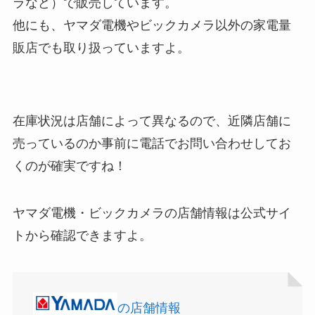
ラなど）で販売しています。
食紅はどこで買える？ダイソーやセリアなどの100
他にも、ヤマダ電機やビックカメラ以外の家電量
マックカードはどこで買える？Amazonや金券ショ
均で売ってる？
販店でも取り扱っていますよ。
ップに売ってる！
在庫状況は店舗によって異なるので、近隣店舗に
売っているのか事前に電話でお問い合わせしてお
くのが確実ですね！
ヤマダ電機・ビックカメラの店舗情報は公式サイ
インソールはどこに売ってる？100均やドラッグス
五家宝はどこで買える？取扱店はスーパーや百貨
トから確認できますよ。
トアで買える！
店！
の店舗情報