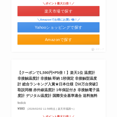
＼ポイント最大11倍！／
楽天市場で探す
＼Amazonでお得にお買い物！／
Yahooショッピングで探す
シャチハタはどこに売ってる？100均やロフトで買
Amazonで探す
える！
ポチップ
【クーポンで1,590円×P5倍！】楽天1位 温度計
非接触温度計 非接触 即納 1秒測定 非接触型温度
計 総合ランキング入賞★日本仕様【50万台突破】
取説同梱 赤外線温度計 1年保証付き 非接触電子温
度計 デジタル温度計 国際安全基準適合 送料無料
fedick
あずきバーこしあんはどこで売ってる？コンビニ
¥980
（2026/02/02 11:56時点 | 楽天市場調べ）
＼ポイント最大11倍！／