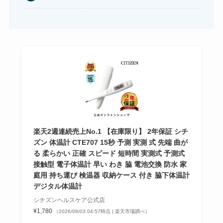
ップに売ってる！
やべぇ旨いスパイスはどこで買える?カルディやイ
オンでは売ってない!
食紅はどこで買える？ダイソーやセリアなどの100
均で売ってる？
楽天2週連続売上No.1 【在庫限り】 2年保証 シチ
五家宝はどこで買える？取扱店はスーパーや百貨
ズン 体温計 CTE707 15秒 予測 実測 式 先端 曲が
店！
る 柔らかい 正確 スピード 短時間 実測式 予測式
接触型 電子体温計 早い わき 脇 電池交換 防水 家
庭用 持ち運び 検温器 収納ケース 付き 脇下体温計
デジタル体温計
シチズンヘルスケア公式店
¥1,780
（2026/08/03 04:57時点 | 楽天市場調べ）