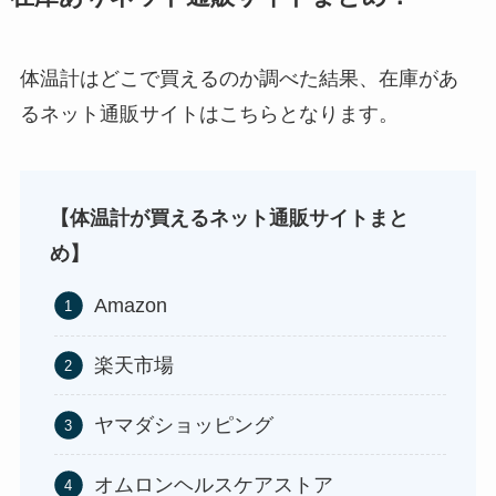
体温計はどこで買えるのか調べた結果、在庫があ
るネット通販サイトはこちらとなります。
ストレッチポールはどこで買える？取扱店は100均
やニトリ？
冷凍ペットボトルはどこに売ってる？ドンキやセ
ブンなどのコンビニで買える！
【体温計が買えるネット通販サイトまと
背脂はどこに売ってる？業務スーパーやイオンで
め】
買える？
Amazon
楽天市場
ヤマダショッピング
アサイーの冷凍はどこに売ってる？コストコや業
務スーパーで買える！
マックカードはどこで買える？Amazonや金券ショ
オムロンヘルスケアストア