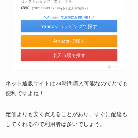
セレクトショップ エミーナル
¥890
（2026/08/03 02:56時点 | 楽天市場調べ）
＼Amazonでお得にお買い物！／
Yahooショッピングで探す
インソールはどこに売ってる？100均やドラッグス
トアで買える！
Amazonで探す
冷凍ペットボトルはどこに売ってる？ドンキやセ
ブンなどのコンビニで買える！
楽天市場で探す
未来のレモンサワーはどこに売ってる？販売店は
コンビニやスーパー！
ポチップ
ネット通販サイトは24時間購入可能なのでとても
便利ですよね！
定価よりも安く買えることがあり、すぐに配達も
LANケーブルはどこで買える？ドンキや100均に売
してくれるので利用者は多いでしょう。
ってる！
マックカードはどこで買える？Amazonや金券ショ