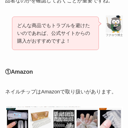
品者なのかを確認しておくことが重要ですね。
和紙はどこに売ってる？ダイソーやLoftで買える！
スーツケースカバーはどこに売ってる？100均（ダ
どんな商品でもトラブルを避けた
イソー）やドンキで買える！
いのであれば、公式サイトからの
フクロウ博士
購入がおすすめですよ！
①Amazon
シャチハタはどこに売ってる？100均やロフトで買
える！
ネイルチップはAmazonで取り扱いがあります。
マウンテンデューはどこに売ってる？自販機やコ
ストコで買える！