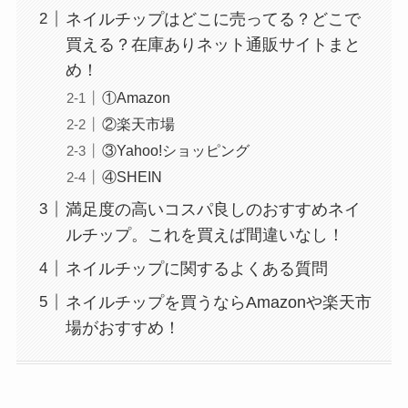
ネイルチップはどこに売ってる？どこで
買える？在庫ありネット通販サイトまと
め！
①Amazon
使い捨ておしぼりはどこで買える？販売店は100均
②楽天市場
③Yahoo!ショッピング
（ダイソー、セリア）！
④SHEIN
満足度の高いコスパ良しのおすすめネイ
ルチップ。これを買えば間違いなし！
ネイルチップに関するよくある質問
ネイルチップを買うならAmazonや楽天市
場がおすすめ！
未来のレモンサワーはどこに売ってる？販売店は
コンビニやスーパー！