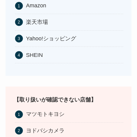
Amazon
楽天市場
食紅はどこで買える？ダイソーやセリアなどの100
Yahoo!ショッピング
均で売ってる？
SHEIN
【取り扱いが確認できない店舗】
マツモトキヨシ
インソールはどこに売ってる？100均やドラッグス
ヨドバシカメラ
トアで買える！