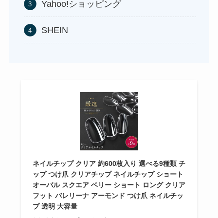
Yahoo!ショッピング
務スーパーで買える！
シャチハタはどこに売ってる？100均やロフトで買
える！
SHEIN
ガツンと杏仁豆腐はどこに売ってる？販売終了で
再販はある？
食紅はどこで買える？ダイソーやセリアなどの100
均で売ってる？
あずきバーこしあんはどこで売ってる？コンビニ
ネイルチップ クリア 約600枚入り 選べる9種類 チ
には売ってない？
使い捨ておしぼりはどこで買える？販売店は100均
ップ つけ爪 クリアチップ ネイルチップ ショート
オーバル スクエア ベリー ショート ロング クリア
（ダイソー、セリア）！
フット バレリーナ アーモンド つけ爪 ネイルチッ
プ 透明 大容量