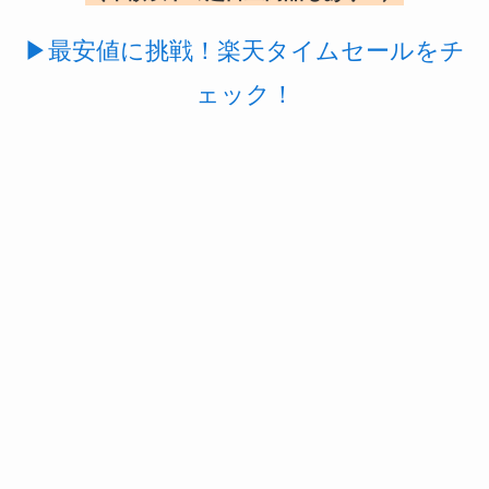
▶最安値に挑戦！楽天タイムセールをチ
ェック！
スーツケースカバーはどこに売ってる？100均（ダ
イソー）やドンキで買える！