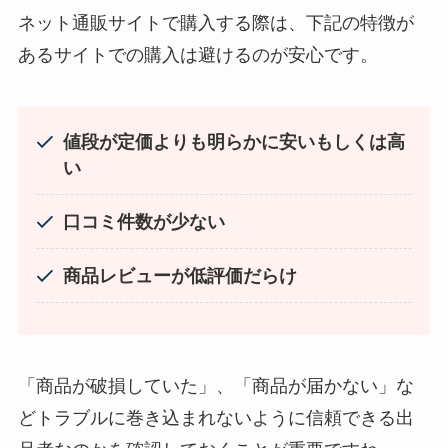
ップに売ってる！
背脂はどこに売ってる？業務スーパーやイオンで
ネット通販サイトで購入する際は、下記の特徴が
買える？
あるサイトでの購入は避けるのが安心です。
値段が定価よりも明らかに安いもしくは高
い
忍者めし鉄の鎧はどこに売ってる？セブン・ロー
口コミ件数が少ない
ソンなどのコンビニで買える！
五家宝はどこで買える？取扱店はスーパーや百貨
商品レビューが低評価だらけ
店！
やべぇ旨いスパイスはどこで買える?カルディやイ
オンでは売ってない!
「商品が破損していた」、「商品が届かない」な
どトラブルに巻き込まれないように信頼できる出