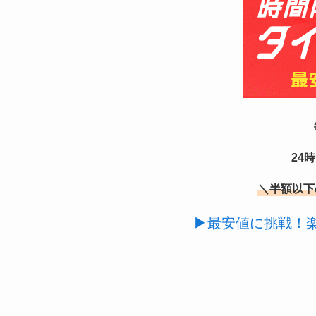
24
＼半額以下
▶最安値に挑戦！