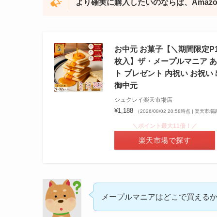
より確実に購入したいのならば、Amaz
お中元 お菓子【＼期間限定P1
枚入】ザ・メープルマニア あす
ト プレゼント 内祝い お祝い 
御中元
シュクレイ楽天市場店
¥1,188
（2026/08/02 20:58時点 | 楽天市
＼ポイント最大11倍！／
楽天市場で探す
メープルマニアはどこで買える