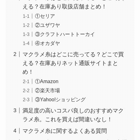
える？在庫あり取扱店舗まとめ！
①セリア
②ユザワヤ
③クラフトハートトーカイ
使い捨ておしぼりはどこで買える？販売店は100均
④オカダヤ
（ダイソー、セリア）！
マクラメ糸はどこに売ってる？どこで買
える？在庫ありネット通販サイトまと
め！
①Amazon
②楽天市場
③Yahoo!ショッピング
満足度の高いコスパ良しのおすすめマク
ラメ糸。これを買えば間違いなし！
未来のレモンサワーはどこに売ってる？販売店は
マクラメ糸に関するよくある質問
コンビニやスーパー！