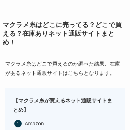
ガツンと杏仁豆腐はどこに売ってる？販売終了で
和紙はどこに売ってる？ダイソーやLoftで買える！
マクラメ糸はどこに売ってる？どこで買
再販はある？
える？在庫ありネット通販サイトまと
め！
マクラメ糸はどこで買えるのか調べた結果、在庫
ストレッチポールはどこで買える？取扱店は100均
があるネット通販サイトはこちらとなります。
やニトリ？
シャチハタはどこに売ってる？100均やロフトで買
使い捨ておしぼりはどこで買える？販売店は100均
える！
【マクラメ糸が買えるネット通販サイトま
（ダイソー、セリア）！
とめ】
Amazon