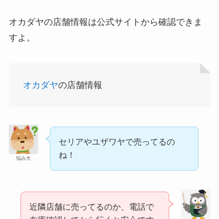
冷凍ペットボトルはどこに売ってる？ドンキやセ
アサイーの冷凍はどこに売ってる？コストコや業
ブンなどのコンビニで買える！
務スーパーで買える！
オカダヤの店舗情報は公式サイトから確認できま
すよ。
オカダヤ
の店舗情報
マックカードはどこで買える？Amazonや金券ショ
食紅はどこで買える？ダイソーやセリアなどの100
セリアやユザワヤで売ってるの
ップに売ってる！
ね！
均で売ってる？
悩み犬
近隣店舗に売ってるのか、電話で