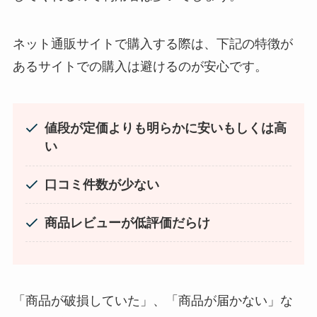
LANケーブルはどこで買える？ドンキや100均に売
ってる！
ネット通販サイトで購入する際は、下記の特徴が
五家宝はどこで買える？取扱店はスーパーや百貨
あるサイトでの購入は避けるのが安心です。
店！
値段が定価よりも明らかに安いもしくは高
い
口コミ件数が少ない
忍者めし鉄の鎧はどこに売ってる？セブン・ロー
ソンなどのコンビニで買える！
商品レビューが低評価だらけ
スーツケースカバーはどこに売ってる？100均（ダ
イソー）やドンキで買える！
「商品が破損していた」、「商品が届かない」な