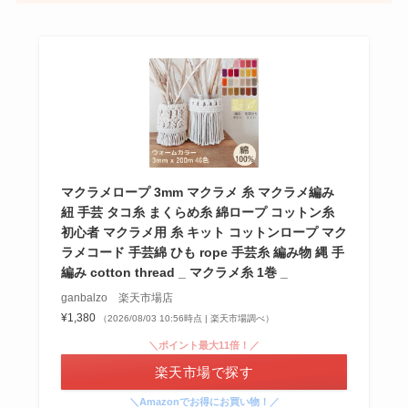
シャチハタはどこに売ってる？100均やロフトで買
える！
マクラメロープ 3mm マクラメ 糸 マクラメ編み
紐 手芸 タコ糸 まくらめ糸 綿ロープ コットン糸
初心者 マクラメ用 糸 キット コットンロープ マク
ラメコード 手芸綿 ひも rope 手芸糸 編み物 縄 手
編み cotton thread _ マクラメ糸 1巻 _
ganbalzo 楽天市場店
¥1,380
（2026/08/03 10:56時点 | 楽天市場調べ）
＼ポイント最大11倍！／
楽天市場で探す
あずきバーこしあんはどこで売ってる？コンビニ
＼Amazonでお得にお買い物！／