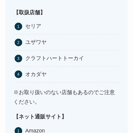
ストレッチポールはどこで買える？取扱店は100均
やニトリ？
【取扱店舗】
セリア
ユザワヤ
クラフトハートトーカイ
オカダヤ
アサイーの冷凍はどこに売ってる？コストコや業
※お取り扱いのない店舗もあるのでご注意
務スーパーで買える！
ください。
【ネット通販サイト】
Amazon