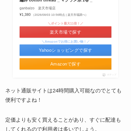
編み cotton thread _ マクラメ糸 1巻 _
ブンなどのコンビニで買える！
買える？
ganbalzo 楽天市場店
¥1,380
（2026/08/03 10:56時点 | 楽天市場調べ）
＼ポイント最大11倍！／
楽天市場で探す
＼Amazonでお得にお買い物！／
インソールはどこに売ってる？100均やドラッグス
Yahooショッピングで探す
トアで買える！
Amazonで探す
マックカードはどこで買える？Amazonや金券ショ
ポチップ
やべぇ旨いスパイスはどこで買える?カルディやイ
ップに売ってる！
オンでは売ってない!
ネット通販サイトは24時間購入可能なのでとても
便利ですよね！
定価よりも安く買えることがあり、すぐに配達も
してくれるので利用者は多いでしょう。