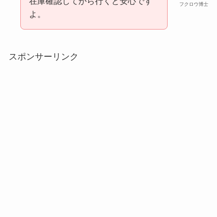
在庫確認してから行くと安心です
フクロウ博士
よ。
五家宝はどこで買える？取扱店はスーパーや百貨
スポンサーリンク
インソールはどこに売ってる？100均やドラッグス
店！
トアで買える！
スーツケースカバーはどこに売ってる？100均（ダ
LANケーブルはどこで買える？ドンキや100均に売
イソー）やドンキで買える！
ってる！