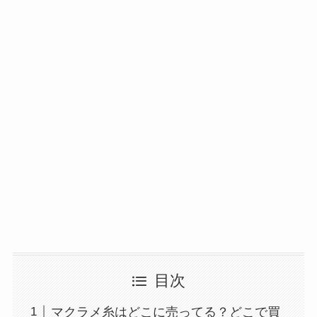
マウンテンデューはどこに売ってる？自販機やコ
ストコで買える！
ガツンと杏仁豆腐はどこに売ってる？販売終了で
再販はある？
目次
マクラメ糸はどこに売ってる？どこで買