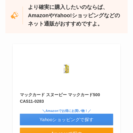
より確実に購入したいのならば、
AmazonやYahoo!ショッピングなどの
ネット通販がおすすめですよ。
忍者めし鉄の鎧はどこに売ってる？セブン・ロー
ソンなどのコンビニで買える！
マックカード スヌーピー マックカード500
CAS11-0283
和紙はどこに売ってる？ダイソーやLoftで買える！
＼Amazonでお得にお買い物！／
Yahooショッピングで探す