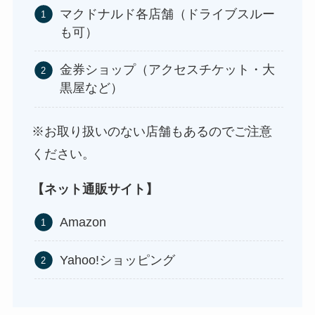
マクドナルド各店舗（ドライブスルー
ストレッチポールはどこで買える？取扱店は100均
も可）
やニトリ？
金券ショップ（アクセスチケット・大
黒屋など）
※お取り扱いのない店舗もあるのでご注意
ください。
【ネット通販サイト】
Amazon
アサイーの冷凍はどこに売ってる？コストコや業
務スーパーで買える！
Yahoo!ショッピング