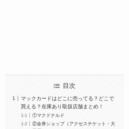
マウンテンデューはどこに売ってる？自販機やコ
ストコで買える！
目次
ガツンと杏仁豆腐はどこに売ってる？販売終了で
マックカードはどこに売ってる？どこで
再販はある？
買える？在庫あり取扱店舗まとめ！
①マクドナルド
②金券ショップ（アクセスチケット・大