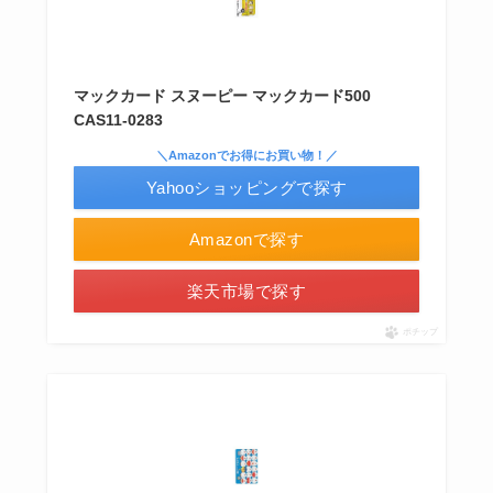
あずきバーこしあんはどこで売ってる？コンビニ
には売ってない？
マックカード スヌーピー マックカード500
CAS11-0283
食紅はどこで買える？ダイソーやセリアなどの100
＼Amazonでお得にお買い物！／
均で売ってる？
Yahooショッピングで探す
Amazonで探す
楽天市場で探す
ポチップ
冷凍ペットボトルはどこに売ってる？ドンキやセ
ブンなどのコンビニで買える！
インソールはどこに売ってる？100均やドラッグス
トアで買える！