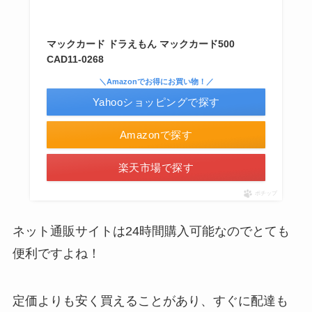
マックカード ドラえもん マックカード500
CAD11-0268
＼Amazonでお得にお買い物！／
マックカードはどこで買える？Amazonや金券ショ
Yahooショッピングで探す
ップに売ってる！
Amazonで探す
LANケーブルはどこで買える？ドンキや100均に売
楽天市場で探す
ってる！
ポチップ
ネット通販サイトは24時間購入可能なのでとても
便利ですよね！
五家宝はどこで買える？取扱店はスーパーや百貨
定価よりも安く買えることがあり、すぐに配達も