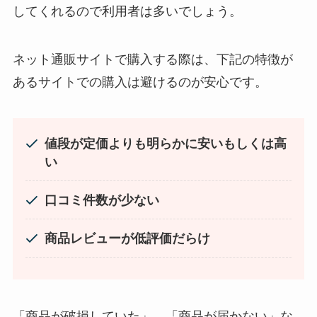
店！
してくれるので利用者は多いでしょう。
忍者めし鉄の鎧はどこに売ってる？セブン・ロー
ネット通販サイトで購入する際は、下記の特徴が
ソンなどのコンビニで買える！
あるサイトでの購入は避けるのが安心です。
値段が定価よりも明らかに安いもしくは高
い
スーツケースカバーはどこに売ってる？100均（ダ
イソー）やドンキで買える！
口コミ件数が少ない
商品レビューが低評価だらけ
和紙はどこに売ってる？ダイソーやLoftで買える！
「商品が破損していた」、「商品が届かない」な