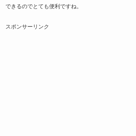
できるのでとても便利ですね。
未来のレモンサワーはどこに売ってる？販売店は
コンビニやスーパー！
マックカードはどこで買える？Amazonや金券ショ
スポンサーリンク
ップに売ってる！
背脂はどこに売ってる？業務スーパーやイオンで
買える？
五家宝はどこで買える？取扱店はスーパーや百貨
店！