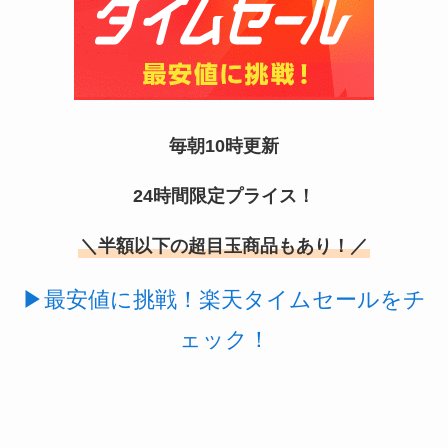
毎朝10時更新
使い捨ておしぼりはどこで買える？販売店は100均
24時間限定プライス！
（ダイソー、セリア）！
＼半額以下の超目玉商品もあり！／
▶最安値に挑戦！楽天タイムセールをチ
ェック！
未来のレモンサワーはどこに売ってる？販売店は