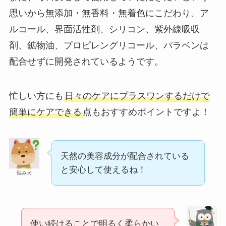
思いから無添加・無香料・無着色にこだわり、ア
ルコール、界面活性剤、シリコン、紫外線吸収
剤、鉱物油、プロピレングリコール、パラベンは
配合せずに開発されているようです。
忙しい方にも
日々のケアにプラスワンするだけで
簡単にケアできる
点もおすすめポイントですよ！
スーツケースカバーはどこに売ってる？100均（ダ
イソー）やドンキで買える！
天然の美容成分が配合されている
と安心して使えるね！
悩み犬
使い続けることで明るく柔らかい