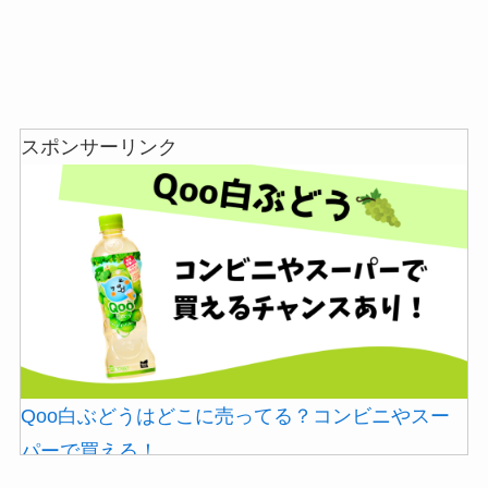
マウンテンデューはどこに売ってる？自販機やコ
スポンサーリンク
食紅はどこで買える？ダイソーやセリアなどの100
ストコで買える！
均で売ってる？
Qoo白ぶどうはどこに売ってる？コンビニやスー
ガツンと杏仁豆腐はどこに売ってる？販売終了で
パーで買える！
インソールはどこに売ってる？100均やドラッグス
再販はある？