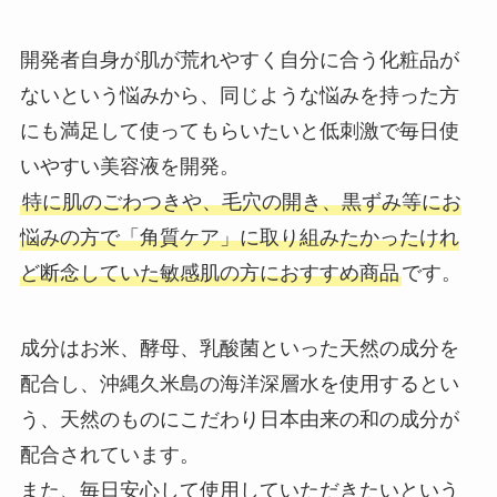
開発者自身が肌が荒れやすく自分に合う化粧品が
ないという悩みから、同じような悩みを持った方
マックカードはどこで買える？Amazonや金券ショ
にも満足して使ってもらいたいと低刺激で毎日使
ップに売ってる！
いやすい美容液を開発。
特に肌のごわつきや、毛穴の開き、黒ずみ等にお
悩みの方で「角質ケア」に取り組みたかったけれ
ど断念していた敏感肌の方におすすめ商品
です。
成分はお米、酵母、乳酸菌といった天然の成分を
配合し、沖縄久米島の海洋深層水を使用するとい
う、天然のものにこだわり日本由来の和の成分が
五家宝はどこで買える？取扱店はスーパーや百貨
配合されています。
店！
また、毎日安心して使用していただきたいという