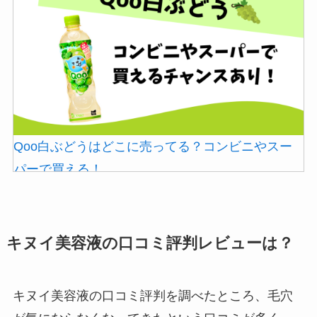
マックカードはどこで買える？Amazonや金券ショ
Qoo白ぶどうはどこに売ってる？コンビニやスー
ップに売ってる！
パーで買える！
キヌイ美容液の口コミ評判レビューは？
キヌイ美容液の口コミ評判を調べたところ、毛穴