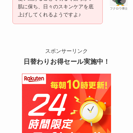
肌に保ち、日々のスキンケアを底
フクロウ博士
上げしてくれるようですよ♪
マウンテンデューはどこに売ってる？自販機やコ
ストコで買える！
スポンサーリンク
日替わりお得セール実施中！
ガツンと杏仁豆腐はどこに売ってる？販売終了で
再販はある？