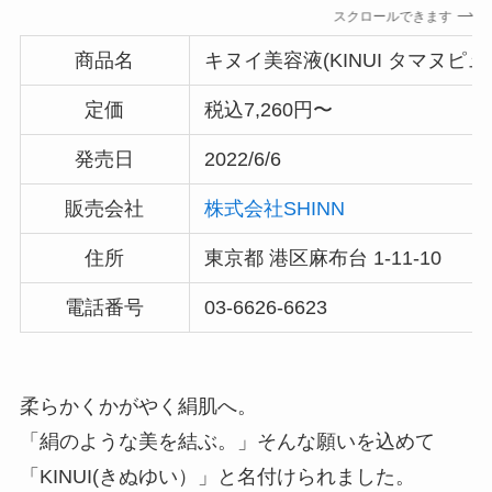
あずきバーこしあんはどこで売ってる？コンビニ
スクロールできます
には売ってない？
商品名
キヌイ美容液(KINUI タマヌピ
定価
税込7,260円〜
発売日
2022/6/6
販売会社
株式会社SHINN
住所
東京都 港区麻布台 1-11-10
電話番号
03-6626-6623
冷凍ペットボトルはどこに売ってる？ドンキやセ
ブンなどのコンビニで買える！
柔らかくかがやく絹肌へ。
「絹のような美を結ぶ。」そんな願いを込めて
「KINUI(きぬゆい）」と名付けられました。