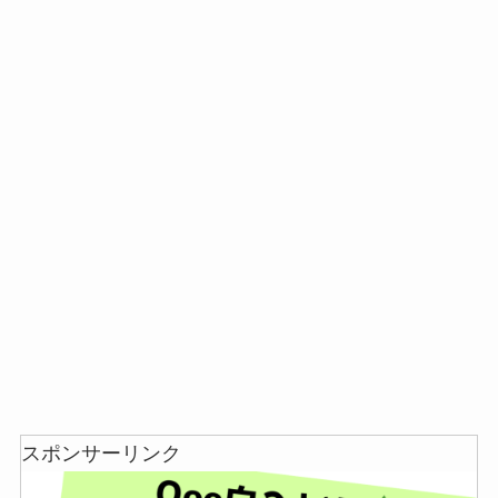
あずきバーこしあんはどこで売ってる？コンビニ
には売ってない？
冷凍ペットボトルはどこに売ってる？ドンキやセ
ブンなどのコンビニで買える！
スポンサーリンク