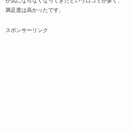
が気にならなくなってきたという口コミが多く、
五家宝はどこで買える？取扱店はスーパーや百貨
満足度は高かったです。
ストレッチポールはどこで買える？取扱店は100均
店！
やニトリ？
スポンサーリンク
スーツケースカバーはどこに売ってる？100均（ダ
アサイーの冷凍はどこに売ってる？コストコや業
イソー）やドンキで買える！
務スーパーで買える！