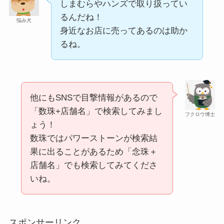
しまむらやハンズで取り扱ってい
るんだね！
悩み犬
身近なお店に売ってあるのは助か
和紙はどこに売ってる？ダイソーやLoftで買える！
るね。
未来のレモンサワーはどこに売ってる？販売店は
コンビニやスーパー！
他にもSNSで目撃情報があるので
「数珠+店舗名」で検索してみまし
フクロウ博士
ょう！
数珠ではパワーストーンが検索結
果に出ることがあるため「念珠＋
店舗名」でも検索してみてくださ
シャチハタはどこに売ってる？100均やロフトで買
いね。
える！
背脂はどこに売ってる？業務スーパーやイオンで
スポンサーリンク