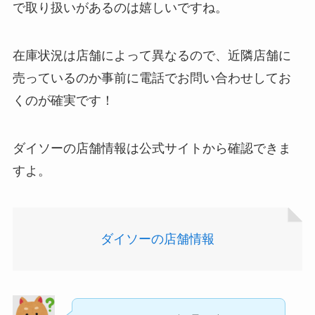
ってる！
で取り扱いがあるのは嬉しいですね。
ガツンと杏仁豆腐はどこに売ってる？販売終了で
再販はある？
在庫状況は店舗によって異なるので、近隣店舗に
売っているのか事前に電話でお問い合わせしてお
くのが確実です！
ダイソーの店舗情報は公式サイトから確認できま
すよ。
忍者めし鉄の鎧はどこに売ってる？セブン・ロー
ソンなどのコンビニで買える！
使い捨ておしぼりはどこで買える？販売店は100均
ダイソーの店舗情報
（ダイソー、セリア）！