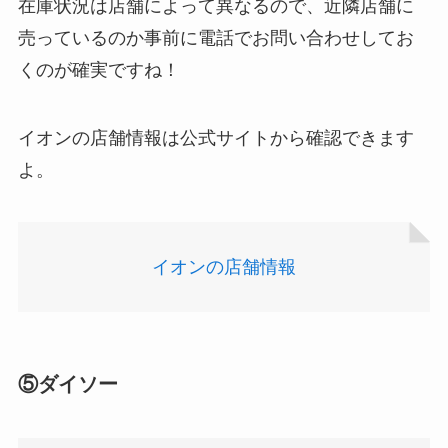
在庫状況は店舗によって異なるので、近隣店舗に
アサイーの冷凍はどこに売ってる？コストコや業
売っているのか事前に電話でお問い合わせしてお
務スーパーで買える！
くのが確実ですね！
五家宝はどこで買える？取扱店はスーパーや百貨
店！
イオンの店舗情報は公式サイトから確認できます
よ。
イオンの店舗情報
食紅はどこで買える？ダイソーやセリアなどの100
均で売ってる？
スーツケースカバーはどこに売ってる？100均（ダ
⑤ダイソー
イソー）やドンキで買える！