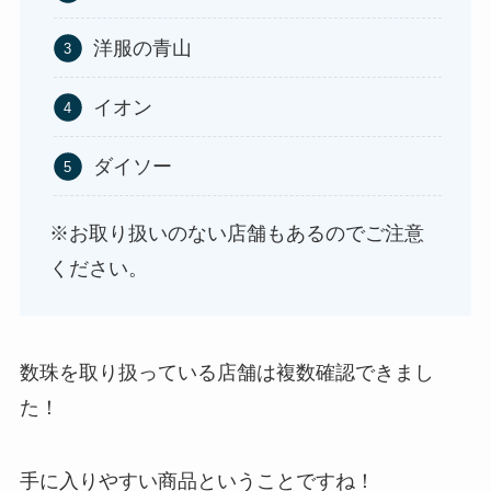
洋服の青山
イオン
使い捨ておしぼりはどこで買える？販売店は100均
ダイソー
（ダイソー、セリア）！
※お取り扱いのない店舗もあるのでご注意
ください。
数珠を取り扱っている店舗は複数確認できまし
た！
未来のレモンサワーはどこに売ってる？販売店は
手に入りやすい商品ということですね！
コンビニやスーパー！