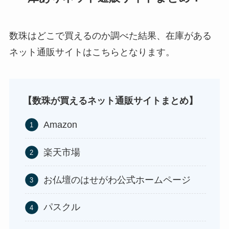
数珠はどこで買えるのか調べた結果、在庫がある
ネット通販サイトはこちらとなります。
ストレッチポールはどこで買える？取扱店は100均
五家宝はどこで買える？取扱店はスーパーや百貨
やニトリ？
店！
【数珠が買えるネット通販サイトまとめ】
Amazon
楽天市場
お仏壇のはせがわ公式ホームページ
アサイーの冷凍はどこに売ってる？コストコや業
スーツケースカバーはどこに売ってる？100均（ダ
パスクル
務スーパーで買える！
イソー）やドンキで買える！