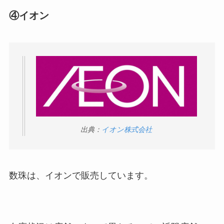
ブンなどのコンビニで買える！
④イオン
ストレッチポールはどこで買える？取扱店は100均
やニトリ？
出典：
イオン株式会社
マックカードはどこで買える？Amazonや金券ショ
ップに売ってる！
数珠は、イオンで販売しています。