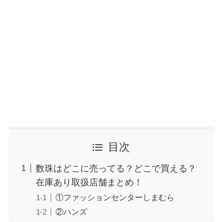
マックカードはどこで買える？Amazonや金券ショ
ップに売ってる！
目次
数珠はどこに売ってる？どこで買える？
五家宝はどこで買える？取扱店はスーパーや百貨
在庫あり取扱店舗まとめ！
店！
①ファッションセンターしまむら
②ハンズ