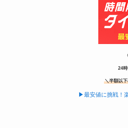
24
＼半額以下
▶最安値に挑戦！