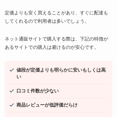
定価よりも安く買えることがあり、すぐに配達も
スーツケースカバーはどこに売ってる？100均（ダ
LANケーブルはどこで買える？ドンキや100均に売
してくれるので利用者は多いでしょう。
イソー）やドンキで買える！
ってる！
ネット通販サイトで購入する際は、下記の特徴が
あるサイトでの購入は避けるのが安心です。
値段が定価よりも明らかに安いもしくは高
い
口コミ件数が少ない
マウンテンデューはどこに売ってる？自販機やコ
忍者めし鉄の鎧はどこに売ってる？セブン・ロー
ストコで買える！
ソンなどのコンビニで買える！
商品レビューが低評価だらけ