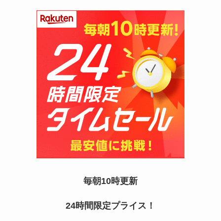
マックカードはどこで買える？Amazonや金券ショ
ップに売ってる！
五家宝はどこで買える？取扱店はスーパーや百貨
毎朝10時更新
店！
24時間限定プライス！