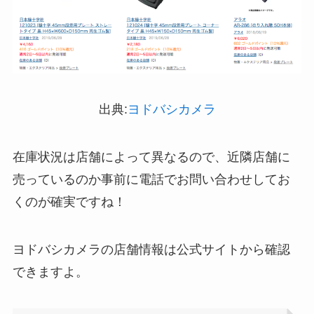
トアで買える！
マウンテンデューはどこに売ってる？自販機やコ
ストコで買える！
出典:
ヨドバシカメラ
在庫状況は店舗によって異なるので、近隣店舗に
LANケーブルはどこで買える？ドンキや100均に売
売っているのか事前に電話でお問い合わせしてお
ってる！
くのが確実ですね！
ヨドバシカメラの店舗情報は公式サイトから確認
ガツンと杏仁豆腐はどこに売ってる？販売終了で
できますよ。
再販はある？