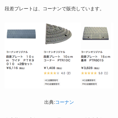
インソールはどこに売ってる？100均やドラッグス
段差プレートは、コーナンで販売しています。
トアで買える！
LANケーブルはどこで買える？ドンキや100均に売
ってる！
出典:
コーナン