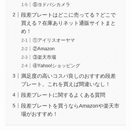
⑤ヨドバシカメラ
段差プレートはどこに売ってる？どこで
買える？在庫ありネット通販サイトまと
め！
使い捨ておしぼりはどこで買える？販売店は100均
①アイリスオーヤマ
②Amazon
（ダイソー、セリア）！
③楽天市場
④Yahoo!ショッピング
満足度の高いコスパ良しのおすすめ段差
プレート。これを買えば間違いなし！
段差プレートに関するよくある質問
段差プレートを買うならAmazonや楽天市
場がおすすめ！
未来のレモンサワーはどこに売ってる？販売店は
コンビニやスーパー！