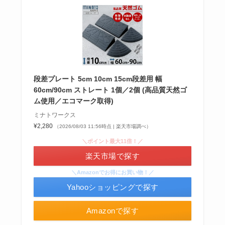
シャチハタはどこに売ってる？100均やロフトで買
段差プレート 5cm 10cm 15cm段差用 幅
える！
60cm/90cm ストレート 1個／2個 (高品質天然ゴ
ム使用／エコマーク取得)
ミナトワークス
¥2,280
（2026/08/03 11:56時点 | 楽天市場調べ）
＼ポイント最大11倍！／
楽天市場で探す
＼Amazonでお得にお買い物！／
Yahooショッピングで探す
あずきバーこしあんはどこで売ってる？コンビニ
Amazonで探す