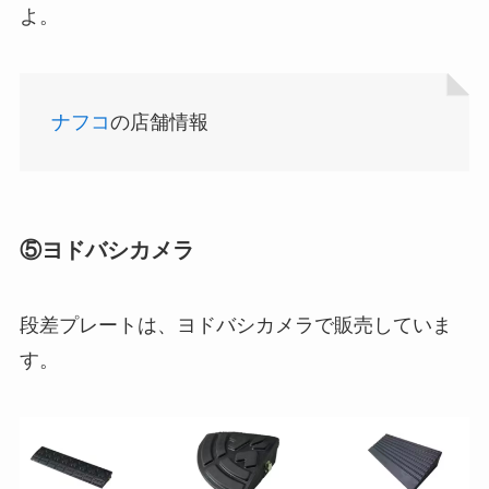
よ。
店！
ナフコ
の店舗情報
食紅はどこで買える？ダイソーやセリアなどの100
均で売ってる？
⑤ヨドバシカメラ
スーツケースカバーはどこに売ってる？100均（ダ
段差プレートは、ヨドバシカメラで販売していま
イソー）やドンキで買える！
す。
インソールはどこに売ってる？100均やドラッグス