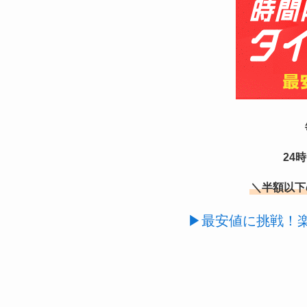
24
＼半額以下
▶最安値に挑戦！