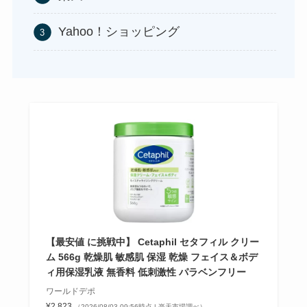
務スーパーで買える！
Yahoo！ショッピング
マウンテンデューはどこに売ってる？自販機やコ
ストコで買える！
食紅はどこで買える？ダイソーやセリアなどの100
均で売ってる？
【最安値 に挑戦中】 Cetaphil セタフィル クリー
ガツンと杏仁豆腐はどこに売ってる？販売終了で
ム 566g 乾燥肌 敏感肌 保湿 乾燥 フェイス＆ボデ
ィ用保湿乳液 無香料 低刺激性 パラベンフリー
再販はある？
ワールドデポ
¥2,823
（2026/08/03 09:56時点 | 楽天市場調べ）