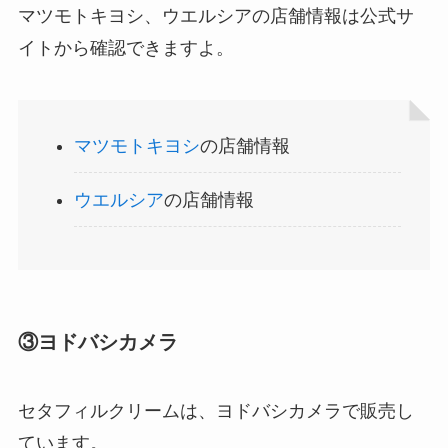
インソールはどこに売ってる？100均やドラッグス
マツモトキヨシ、ウエルシアの店舗情報は公式サ
トアで買える！
イトから確認できますよ。
マツモトキヨシ
の店舗情報
ウエルシア
の店舗情報
LANケーブルはどこで買える？ドンキや100均に売
ってる！
③ヨドバシカメラ
セタフィルクリームは、ヨドバシカメラで販売し
ています。