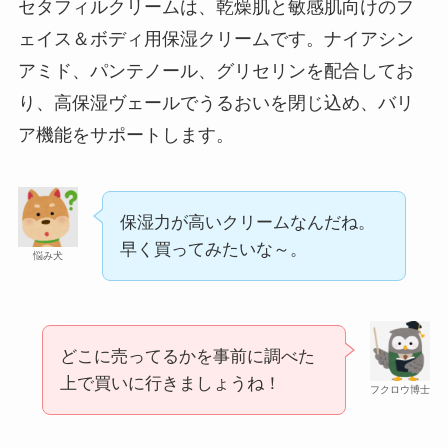
セタフィルクリームは、乾燥肌と敏感肌向けのフ
ェイス＆ボディ用保湿クリームです。ナイアシン
アミド、パンテノール、グリセリンを配合してお
り、高保湿ヴェールでうるおいを閉じ込め、バリ
ア機能をサポートします。
保湿力が高いクリームなんだね。
スーツケースカバーはどこに売ってる？100均（ダ
早く買ってみたいな～。
イソー）やドンキで買える！
悩み犬
どこに売ってるかを事前に調べた
上で買いに行きましょうね！
フクロウ博士