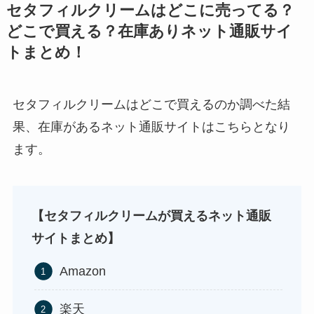
店！
セタフィルクリームはどこに売ってる？
どこで買える？在庫ありネット通販サイ
トまとめ！
セタフィルクリームはどこで買えるのか調べた結
ストレッチポールはどこで買える？取扱店は100均
果、在庫があるネット通販サイトはこちらとなり
やニトリ？
ます。
スーツケースカバーはどこに売ってる？100均（ダ
イソー）やドンキで買える！
【セタフィルクリームが買えるネット通販
サイトまとめ】
Amazon
アサイーの冷凍はどこに売ってる？コストコや業
楽天