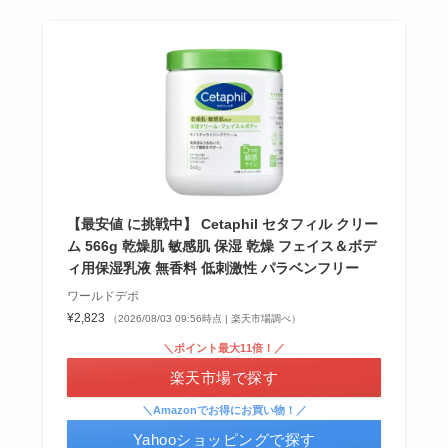
シャチハタはどこに売ってる？100均やロフトで買
える！
【最安値 に挑戦中】 Cetaphil セタフィル クリー
ム 566g 乾燥肌 敏感肌 保湿 乾燥 フェイス＆ボデ
ィ用保湿乳液 無香料 低刺激性 パラベンフリー
ワールドデポ
¥2,823
（2026/08/03 09:56時点 | 楽天市場調べ）
＼ポイント最大11倍！／
楽天市場で探す
＼Amazonでお得にお買い物！／
Yahooショッピングで探す