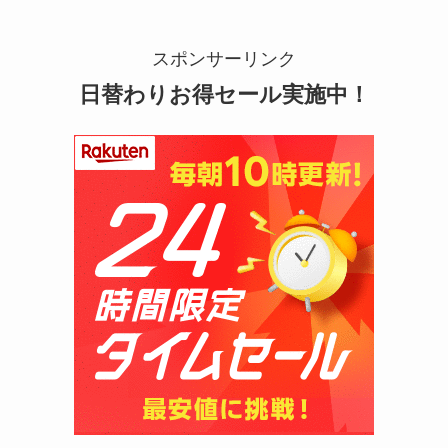
マウンテンデューはどこに売ってる？自販機やコ
スポンサーリンク
ストコで買える！
日替わりお得セール実施中！
ガツンと杏仁豆腐はどこに売ってる？販売終了で
再販はある？