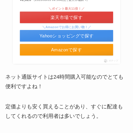
＼ポイント最大11倍！／
楽天市場で探す
＼Amazonでお得にお買い物！／
インソールはどこに売ってる？100均やドラッグス
Yahooショッピングで探す
トアで買える！
Amazonで探す
使い捨ておしぼりはどこで買える？販売店は100均
ポチップ
（ダイソー、セリア）！
ネット通販サイトは24時間購入可能なのでとても
便利ですよね！
定価よりも安く買えることがあり、すぐに配達も
LANケーブルはどこで買える？ドンキや100均に売
してくれるので利用者は多いでしょう。
ってる！