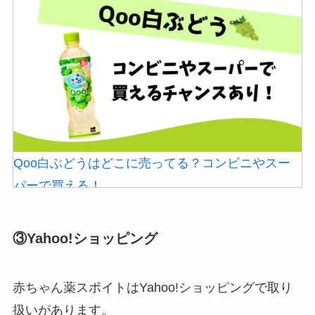
シャチハタはどこに売ってる？100均やロフトで買
買える？
える！
Qoo白ぶどうはどこに売ってる？コンビニやスー
パーで買える！
やべぇ旨いスパイスはどこで買える?カルディやイ
あずきバーこしあんはどこで売ってる？コンビニ
オンでは売ってない!
には売ってない？
③Yahoo!ショッピング
赤ちゃん薬スポイトはYahoo!ショッピングで取り
扱いがあります。