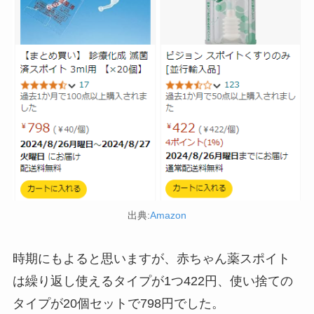
五家宝はどこで買える？取扱店はスーパーや百貨
店！
アサイーの冷凍はどこに売ってる？コストコや業
務スーパーで買える！
出典:
Amazon
時期にもよると思いますが、赤ちゃん薬スポイト
スーツケースカバーはどこに売ってる？100均（ダ
は繰り返し使えるタイプが1つ422円、使い捨ての
イソー）やドンキで買える！
タイプが20個セットで798円でした。
食紅はどこで買える？ダイソーやセリアなどの100