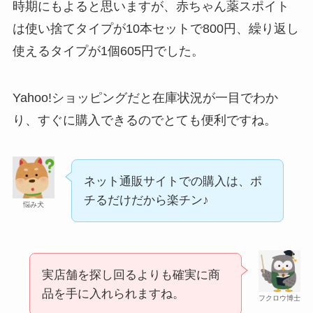
時期にもよると思いますが、赤ちゃん薬スポイト
は使い捨てタイプが10本セットで800円、繰り返し
使えるタイプが1個605円でした。
Yahoo!ショッピングだと在庫状況が一目でわか
り、すぐに購入できるのでとても便利ですね。
食紅はどこで買える？ダイソーやセリアなどの100
均で売ってる？
五家宝はどこで買える？取扱店はスーパーや百貨
ネット通販サイトでの購入は、ポ
店！
チるだけだから楽チン♪
悩み犬
実店舗を探し回るよりも確実に商
品を手に入れられますね。
フクロウ博士