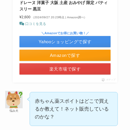
ドレーヌ 洋菓子 大阪 土産 おみやげ 限定 パティ
スリー 黒豆
¥2,600
（2024/09/27 20:23時点 | Amazon調べ）
口コミを見る
忍者めし鉄の鎧はどこに売ってる？セブン・ロー
＼Amazonでお得にお買い物！／
ソンなどのコンビニで買える！
Yahooショッピングで探す
Amazonで探す
楽天市場で探す
ポチップ
赤ちゃん薬スポイトはどこで買え
和紙はどこに売ってる？ダイソーやLoftで買える！
るか教えて！ネット販売している
悩み犬
のかな？