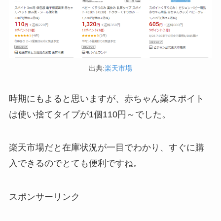
ガツンと杏仁豆腐はどこに売ってる？販売終了で
再販はある？
LANケーブルはどこで買える？ドンキや100均に売
出典:
楽天市場
ってる！
時期にもよると思いますが、赤ちゃん薬スポイト
は使い捨てタイプが1個110円～でした。
楽天市場だと在庫状況が一目でわかり、すぐに購
入できるのでとても便利ですね。
使い捨ておしぼりはどこで買える？販売店は100均
（ダイソー、セリア）！
忍者めし鉄の鎧はどこに売ってる？セブン・ロー
スポンサーリンク
ソンなどのコンビニで買える！