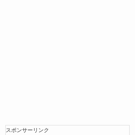
未来のレモンサワーはどこに売ってる？販売店は
コンビニやスーパー！
和紙はどこに売ってる？ダイソーやLoftで買える！
スポンサーリンク
背脂はどこに売ってる？業務スーパーやイオンで